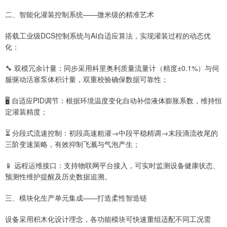
二、智能化灌装控制系统——微米级的精准艺术
搭载工业级DCS控制系统与AI自适应算法，实现灌装过程的动态优
化：
🔧 双模冗余计量：同步采用科里奥利质量流量计（精度±0.1%）与伺
服驱动活塞泵体积计量，双重校验确保数据可靠性；
🖥️ 自适应PID调节：根据环境温度变化自动补偿液体膨胀系数，维持恒
定灌装精度；
⏳ 分段式流速控制：初段高速粗灌→中段平稳精调→末段滴流收尾的
三阶变速策略，有效抑制飞溅与气泡产生；
📱 远程运维接口：支持物联网平台接入，可实时监测设备健康状态、
预测性维护提醒及历史数据追溯。
三、模块化生产单元集成——打造柔性智造链
设备采用积木化设计理念，各功能模块可快速重组适配不同工况需