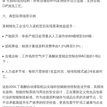
♻ 可拆卸清洗结构：所有涉液部件均采用快开法兰连接，支持在线
CIP清洗工艺。
六、典型应用场景示例
某精细化工企业引入该机型后实现显著效益提升：
▸ 产能跃升：单条产线日处理量从人工操作的80桶增至320桶；
▸ 损耗降低：精准计量使原料浪费率由1.2%降至0.3%；
▸ 合规达标：工作场所空气中丁基酮浓度稳定控制在MAC值的1/8以
下；
▸ 人力成本节省：每班只需保留1名监控员，较传统模式减少6名操作
工。
这款200L丁基酮自动灌装机以尖端科技赋能传统制造业升级，其模块
化架构、智能控制系统与周全的安全设计，正在重新定义危化品包装
行业的智能制造标准。作为连接原料储存与成品出库的关键节点，它
不仅承载着提升生产效率的经济价值，更肩负着守护员工健康与企业