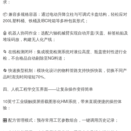
求：
📦 兼容多规格容器：通过电动升降立柱与可调式卡盘结构，轻松应对
200L塑料桶、铁桶及IBC吨箱等多种包装形式；
🤖 机器人协同作业：选配六轴机械臂实现自动开盖/关盖、标签粘贴及
堆垛码放，构建无人化产线；
🌀 在线检测闭环：集成视觉检测系统对液位高度、瓶盖密封性进行全
检，不合格品自动剔除至NG料道；
🔄 快速换型机制：模块化设计的物料管路支持快拆快装，切换不同产
品时清洗时间缩短70%。
四、人机工程学交互界面——让复杂操作变得简单
10英寸工业级触摸屏搭载图形化HMI系统，带来直观便捷的操控体
验：
🎛️ 配方管理模式：预存常用工艺参数组合，一键调用历史记录；