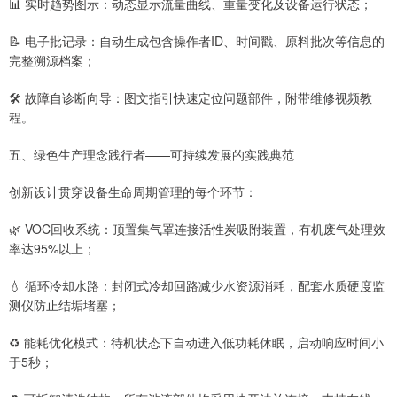
📊 实时趋势图示：动态显示流量曲线、重量变化及设备运行状态；
📝 电子批记录：自动生成包含操作者ID、时间戳、原料批次等信息的
完整溯源档案；
🛠️ 故障自诊断向导：图文指引快速定位问题部件，附带维修视频教
程。
五、绿色生产理念践行者——可持续发展的实践典范
创新设计贯穿设备生命周期管理的每个环节：
🌿 VOC回收系统：顶置集气罩连接活性炭吸附装置，有机废气处理效
率达95%以上；
💧 循环冷却水路：封闭式冷却回路减少水资源消耗，配套水质硬度监
测仪防止结垢堵塞；
♻️ 能耗优化模式：待机状态下自动进入低功耗休眠，启动响应时间小
于5秒；