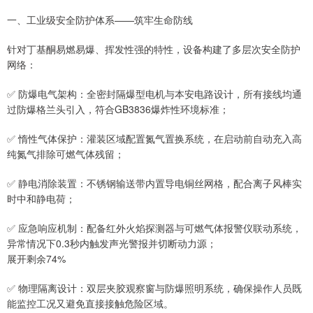
一、工业级安全防护体系——筑牢生命防线
针对丁基酮易燃易爆、挥发性强的特性，设备构建了多层次安全防护
网络：
✅ 防爆电气架构：全密封隔爆型电机与本安电路设计，所有接线均通
过防爆格兰头引入，符合GB3836爆炸性环境标准；
✅ 惰性气体保护：灌装区域配置氮气置换系统，在启动前自动充入高
纯氮气排除可燃气体残留；
✅ 静电消除装置：不锈钢输送带内置导电铜丝网格，配合离子风棒实
时中和静电荷；
✅ 应急响应机制：配备红外火焰探测器与可燃气体报警仪联动系统，
异常情况下0.3秒内触发声光警报并切断动力源；
展开剩余74%
✅ 物理隔离设计：双层夹胶观察窗与防爆照明系统，确保操作人员既
能监控工况又避免直接接触危险区域。