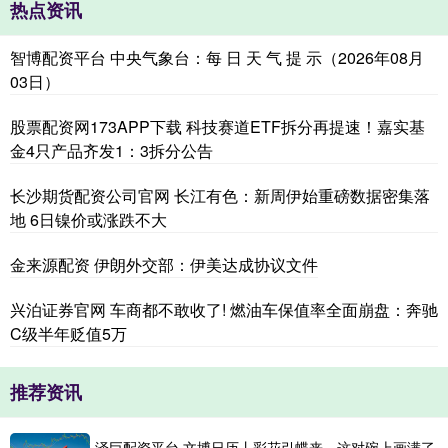
热点资讯
智博配资平台 中央气象台：每 日 天 气 提 示（2026年08月
03日）
股票配资网173APP下载 科技赛道ETF拆分再提速！嘉实基
金4只产品齐发1：3拆分公告
长沙期货配资公司官网 长江有色：新周伊始重磅数据密集落
地 6日镍价或涨跌不大
金来源配资 伊朗外交部：伊美达成协议文件
兴泊证券官网 车商都不敢收了! 燃油车保值率全面崩盘：奔驰
C级半年贬值5万
推荐资讯
泽巨配资平台 文博日历丨彩花引蝶来，这对碗上画满了