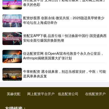
春天的色彩
配资炒股票 创新永续·微笑共筑：2025隐适美早矫青少
年论坛在上海成功举办
资配宝APP下载 品质引领！恒洁焕新中国行·国货盛典西
安站全面引爆国庆焕新热潮
信达配资官网 在OpenAI宣布伦敦首个永久办公室后，
Anthropic揭晓英国重大扩张计划
牛掌柜配资 遇冷就鼻塞，别总当感冒没好，中医：可能
是风寒鼻炎反复
英赫优配
网上配资平台开户
低息配资公司
在线配资开户
友情链接：