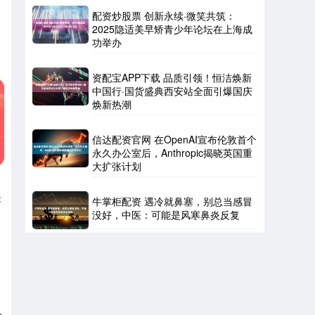
配资炒股票 创新永续·微笑共筑：
2025隐适美早矫青少年论坛在上海成
功举办
资配宝APP下载 品质引领！恒洁焕新
中国行·国货盛典西安站全面引爆国庆
焕新热潮
信达配资官网 在OpenAI宣布伦敦首个
永久办公室后，Anthropic揭晓英国重
大扩张计划
关
牛掌柜配资 遇冷就鼻塞，别总当感冒
没好，中医：可能是风寒鼻炎反复