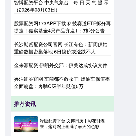
智博配资平台 中央气象台：每 日 天 气 提 示
（2026年08月03日）
股票配资网173APP下载 科技赛道ETF拆分再
提速！嘉实基金4只产品齐发1：3拆分公告
长沙期货配资公司官网 长江有色：新周伊始
重磅数据密集落地 6日镍价或涨跌不大
金来源配资 伊朗外交部：伊美达成协议文件
兴泊证券官网 车商都不敢收了! 燃油车保值率
全面崩盘：奔驰C级半年贬值5万
推荐资讯
泽巨配资平台 文博日历丨彩花引蝶
来，这对碗上画满了春天的色彩