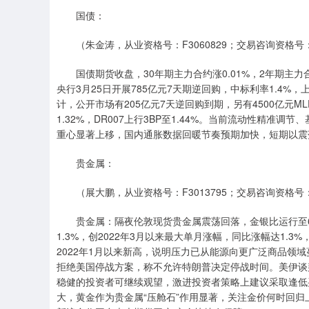
国债：
（朱金涛，从业资格号：F3060829；交易咨询资格号：Z
国债期货收盘，30年期主力合约涨0.01%，2年期主力合
央行3月25日开展785亿元7天期逆回购，中标利率1.4%，上
计，公开市场有205亿元7天逆回购到期，另有4500亿元MLF
1.32%，DR007上行3BP至1.44%。当前流动性精
重心显著上移，国内通胀数据回暖节奏预期加快，短期以震
贵金属：
（展大鹏，从业资格号：F3013795；交易咨询资格号：Z
贵金属：隔夜伦敦现货贵金属震荡回落，金银比运行至63.
1.3%，创2022年3月以来最大单月涨幅，同比涨幅达1.3
2022年1月以来新高，说明压力已从能源向更广泛商品领
拒绝美国停战方案，称不允许特朗普决定停战时间。美伊谈
稳健的投资者可继续观望，激进投资者策略上建议采取逢低
大，黄金作为贵金属“压舱石”作用显著，关注金价何时回归