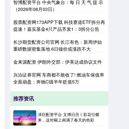
智博配资平台 中央气象台：每 日 天 气 提 示
（2026年08月03日）
股票配资网173APP下载 科技赛道ETF拆分再
提速！嘉实基金4只产品齐发1：3拆分公告
长沙期货配资公司官网 长江有色：新周伊始
重磅数据密集落地 6日镍价或涨跌不大
金来源配资 伊朗外交部：伊美达成协议文件
兴泊证券官网 车商都不敢收了! 燃油车保值率
全面崩盘：奔驰C级半年贬值5万
推荐资讯
泽巨配资平台 文博日历丨彩花引蝶
来，这对碗上画满了春天的色彩