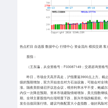
热点栏目 自选股 数据中心 行情中心 资金流向 模拟交易 客
股指：
（王东灜，从业资格号：F03087149；交易咨询资格号：Z
昨日，市场全天高开高走，沪指重返3900点上方。截止收盘
级的预期增加，双方开始攻击对方石油设施，可能会对全球
涨。隔夜美联储召开议息会议，维持利率水平不变，鲍威尔
内仅一次降息预期。资本市场避险情绪增加，美元指数继续
期。全球主要股指均出现明显下跌，新兴市场跌幅居前。中
发生估值回落行情。建议均衡配置大小盘指数，做好风险对