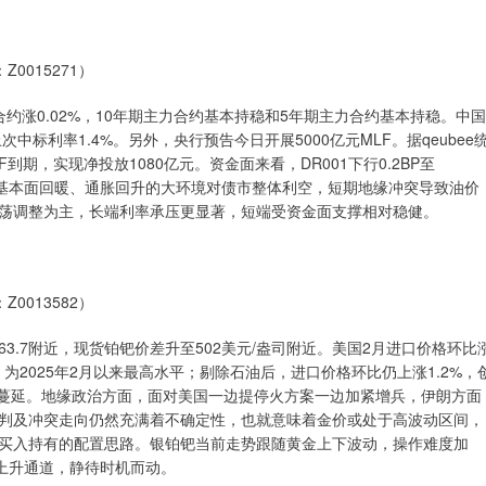
0015271）
约涨0.02%，10年期主力合约基本持稳和5年期主力合约基本持稳。中国
次中标利率1.4%。另外，央行预告今日开展5000亿元MLF。据qeubee
到期，实现净投放1080亿元。资金面来看，DR001下行0.2BP至
准调节、基本面回暖、通胀回升的大环境对债市整体利空，短期地缘冲突导致油价
荡调整为主，长端利率承压更显著，短端受资金面支撑相对稳健。
0013582）
7附近，现货铂钯价差升至502美元/盎司附近。美国2月进口价格环比
%，为2025年2月以来最高水平；剔除石油后，进口价格环比仍上涨1.2%，
域蔓延。地缘政治方面，面对美国一边提停火方案一边加紧增兵，伊朗方面
判及冲突走向仍然充满着不确定性，也就意味着金价或处于高波动区间，
买入持有的配置思路。银铂钯当前走势跟随黄金上下波动，操作难度加
上升通道，静待时机而动。