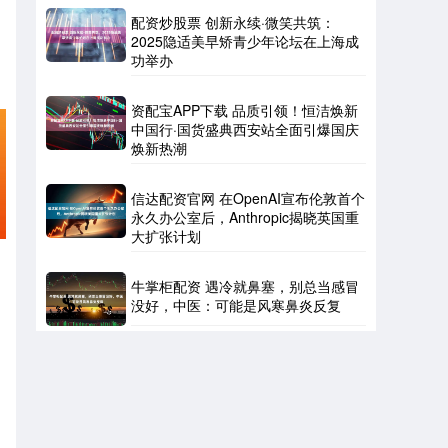
配资炒股票 创新永续·微笑共筑：
2025隐适美早矫青少年论坛在上海成
功举办
资配宝APP下载 品质引领！恒洁焕新
中国行·国货盛典西安站全面引爆国庆
焕新热潮
信达配资官网 在OpenAI宣布伦敦首个
永久办公室后，Anthropic揭晓英国重
大扩张计划
牛掌柜配资 遇冷就鼻塞，别总当感冒
没好，中医：可能是风寒鼻炎反复