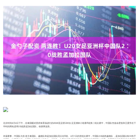
北京时间4月4日下午，在泰国暖武里府体育场进行的2026亚足联U20女足亚洲杯小组赛A组第二轮比赛中，中国队凭借余星悦和王爱芳在下
半时的两粒进球2∶0战胜孟加拉国队，收获两连胜。
本届赛事，中国队与东道主泰国队、越南队和孟加拉国队同分在A组。4月1日的首轮比赛中，中国队3∶0战胜越南队，孟加拉国队则2∶3负于