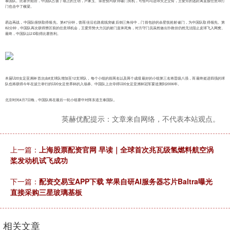
泰国队。比赛开始后，中国队占据了场上的主动，卢家玉、余星悦均获得破门良机，可惜均与进球失之交臂，王爱芳的远距离直接任意球打
门也击中了横梁。
易边再战，中国队很快取得领先。第47分钟，曾雨佳沿右路底线突破后倒三角传中，门前包抄的余星悦抢射破门，为中国队取得领先。第
82分钟，中国队再次获得禁区前的任意球机会，王爱芳势大力沉的射门直奔死角，对方守门员虽然做出扑救但仍然无法阻止皮球飞入网窝。
最终，中国队以2∶0取得比赛胜利。
本届U20女足亚洲杯首次由8支球队增加至12支球队，每个小组的前两名以及两个成绩最好的小组第三名将晋级八强，而最终挺进四强的球
队也将获得今年在波兰举行的U20女足世界杯的入场券。中国队上次夺得U20女足亚洲杯冠军要追溯到2006年。
北京时间4月7日晚，中国队将在最后一轮小组赛中对阵东道主泰国队。
英赫优配提示：文章来自网络，不代表本站观点。
上一篇：
上海股票配资官网 早读｜全球首次兆瓦级氢燃料航空涡
桨发动机试飞成功
下一篇：
配资交易宝APP下载 苹果自研AI服务器芯片Baltra曝光
直接采购三星玻璃基板
相关文章