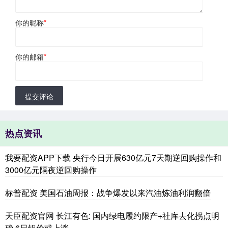
你的昵称
*
你的邮箱
*
提交评论
热点资讯
我要配资APP下载 央行今日开展630亿元7天期逆回购操作和
3000亿元隔夜逆回购操作
标普配资 美国石油周报：战争爆发以来汽油炼油利润翻倍
天臣配资官网 长江有色: 国内绿电履约限产+社库去化拐点明
确 6日铝价或上涨