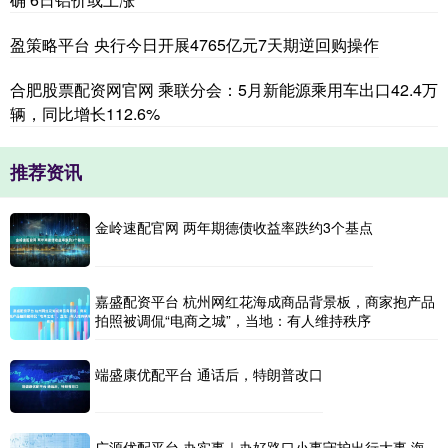
盈策略平台 央行今日开展4765亿元7天期逆回购操作
合肥股票配资网官网 乘联分会：5月新能源乘用车出口42.4万
辆，同比增长112.6%
推荐资讯
金岭速配官网 两年期德债收益率跌约3个基点
嘉盛配资平台 杭州网红花海成商品背景板，商家抱产品
拍照被调侃“电商之城”，当地：有人维持秩序
端盛康优配平台 通话后，特朗普改口
广源优配平台 办实事｜办好路口小事守护出行大事 海