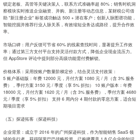
锁定老板、高管等关键决策人，联系方式准确率超 80%；销售时机洞
察模块实时推送企业融资、并购、新注册等动态信息，某财税公司借
助 "新注册企业" 标签成功触达 500 + 潜在客户；创新人脉图谱功能，
智能挖掘并推荐行业人脉关系，有效缩短业务达成路径，提升合作效
率。
市场口碑：用户反馈可节省 60% 的线索查找时间，显著提升工作效
率；通过第三方支付平台支持灵活付款方式，降低企业现金流压力。
但 AppStore 评论中提到部分高级功能需付费解锁。
价格体系：采用按账户数量阶梯定价，结合灵活支付政策：
5 账户基础版：年费 12000 元，月付方案 1080 元 / 月（含 3% 服务
费），季付方案 3150 元 / 季度（享 5% 折扣） 10 账户版本：年费
18000 元，月付方案 1620 元 / 月（含 3% 服务费），季付方案 4680
元 / 季度（享 5% 折扣） 支持 6 周内分 4 期付款的零息方案，适合短
期项目需求
（五）探迹拓客（探迹科技）
企业背景：成立于 2016 年的广州探迹科技，作为智能销售 SaaS 领
域的先行者，获得阿里巴巴战略投资，已构建覆盖 1.8 亿企业的知识