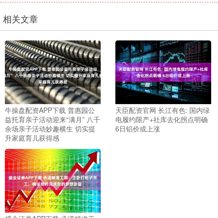
相关文章
牛操盘配资APP下载 普惠园公
天臣配资官网 长江有色: 国内绿
益托育亲子活动迎来“满月” 八千
电履约限产+社库去化拐点明确
余场亲子活动妙趣横生 切实提
6日铝价或上涨
升家庭育儿获得感