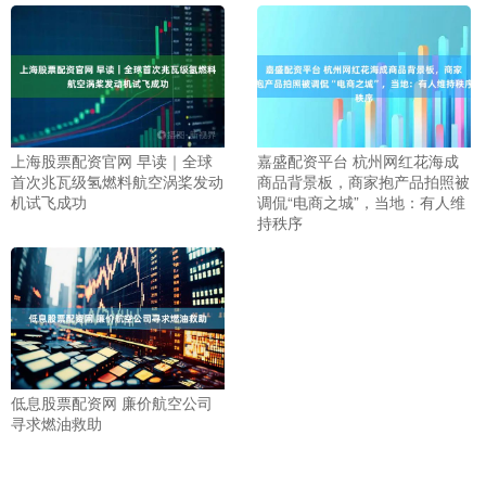
上海股票配资官网 早读｜全球
嘉盛配资平台 杭州网红花海成
首次兆瓦级氢燃料航空涡桨发动
商品背景板，商家抱产品拍照被
机试飞成功
调侃“电商之城”，当地：有人维
持秩序
低息股票配资网 廉价航空公司
寻求燃油救助