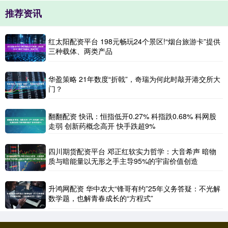
推荐资讯
红太阳配资平台 198元畅玩24个景区!“烟台旅游卡”提供
三种载体、两类产品
华盈策略 21年数度“折戟”，奇瑞为何此时敲开港交所大
门？
翻翻配资 快讯：恒指低开0.27% 科指跌0.68% 科网股
走弱 创新药概念高开 快手跌超9%
四川期货配资平台 邓正红软实力哲学：大音希声 暗物
质与暗能量以无形之手主导95%的宇宙价值创造
升鸿网配资 华中农大“锋哥有约”25年义务答疑：不光解
数学题，也解青春成长的“方程式”