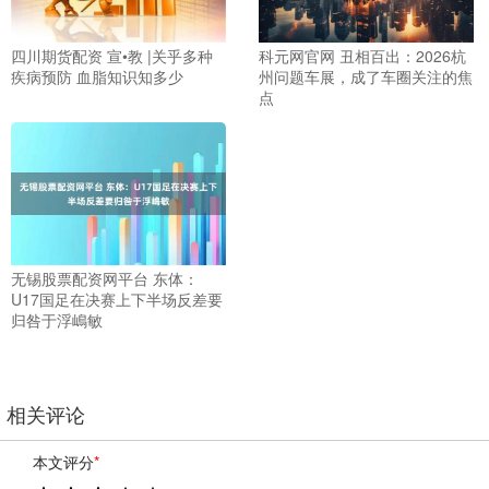
四川期货配资 宣•教 |关乎多种
科元网官网 丑相百出：2026杭
疾病预防 血脂知识知多少
州问题车展，成了车圈关注的焦
点
无锡股票配资网平台 东体：
U17国足在决赛上下半场反差要
归咎于浮嶋敏
相关评论
本文评分
*