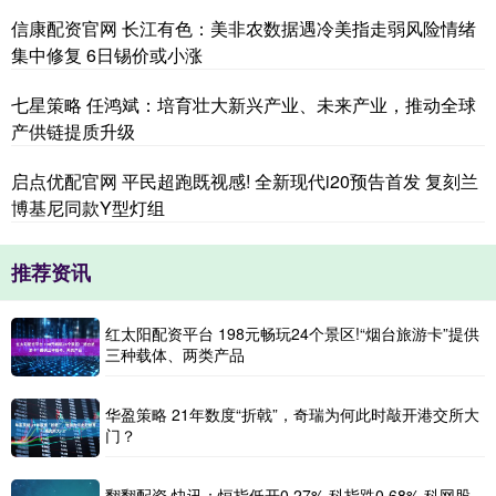
信康配资官网 长江有色：美非农数据遇冷美指走弱风险情绪
集中修复 6日锡价或小涨
七星策略 任鸿斌：培育壮大新兴产业、未来产业，推动全球
产供链提质升级
启点优配官网 平民超跑既视感! 全新现代i20预告首发 复刻兰
博基尼同款Y型灯组
推荐资讯
红太阳配资平台 198元畅玩24个景区!“烟台旅游卡”提供
三种载体、两类产品
华盈策略 21年数度“折戟”，奇瑞为何此时敲开港交所大
门？
翻翻配资 快讯：恒指低开0.27% 科指跌0.68% 科网股