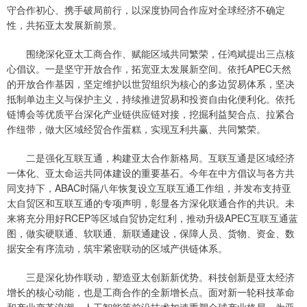
守合作初心、携手破局前行，以深度协同合作应对全球经济不确定
性，共拓亚太发展新前景。
围绕深化亚太工商合作、赋能区域共同繁荣，任鸿斌提出三点核
心倡议。一是坚守开放合作，拓宽亚太发展新空间。依托APEC天然
的开放合作基因，坚定维护以世贸组织为核心的多边贸易体系，坚决
抵制单边主义与保护主义，持续推进贸易和投资自由化便利化。依托
链博会等优质平台深化产业链供应链对接，挖掘利益契合点、拉紧合
作纽带，做大区域经贸合作蛋糕，实现互利共赢、共同繁荣。
二是强化互联互通，构建亚太合作新格局。互联互通是区域经济
一体化、亚太命运共同体建设的重要基石。今年在中方倡议与各方共
同支持下，ABAC时隔八年恢复设立互联互通工作组，并发布支持亚
太自贸区和互联互通的专项声明，彰显各方深化联通合作的共识。未
来将充分用好RCEP等区域自贸协定红利，推动升级APEC互联互通蓝
图，做实硬联通、软联通、新联通建设，保障人员、货物、资金、数
据安全有序流动，筑牢紧密联动的区域产供链体系。
三是深化协作联动，塑造亚太创新新优势。科技创新是亚太经济
增长的核心动能，也是工商合作的全新增长点。面对新一轮科技革命