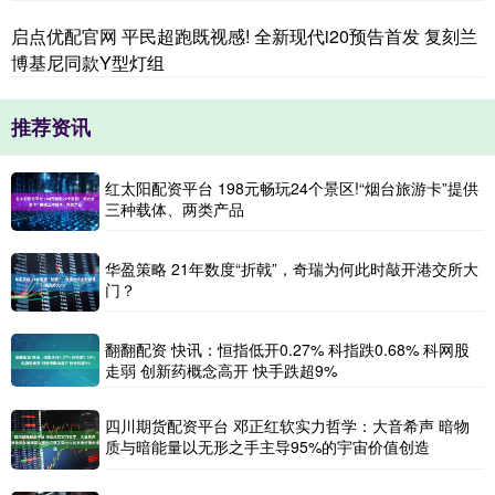
启点优配官网 平民超跑既视感! 全新现代i20预告首发 复刻兰
博基尼同款Y型灯组
推荐资讯
红太阳配资平台 198元畅玩24个景区!“烟台旅游卡”提供
三种载体、两类产品
华盈策略 21年数度“折戟”，奇瑞为何此时敲开港交所大
门？
翻翻配资 快讯：恒指低开0.27% 科指跌0.68% 科网股
走弱 创新药概念高开 快手跌超9%
四川期货配资平台 邓正红软实力哲学：大音希声 暗物
质与暗能量以无形之手主导95%的宇宙价值创造