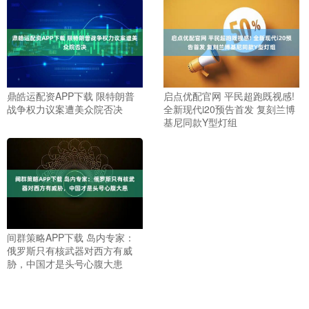
鼎皓运配资APP下载 限特朗普
启点优配官网 平民超跑既视感!
战争权力议案遭美众院否决
全新现代i20预告首发 复刻兰博
基尼同款Y型灯组
间群策略APP下载 岛内专家：
俄罗斯只有核武器对西方有威
胁，中国才是头号心腹大患