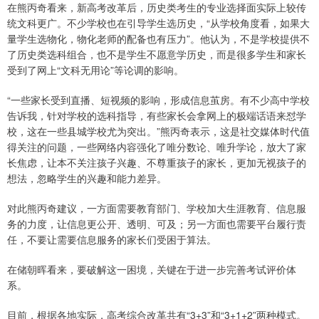
在熊丙奇看来，新高考改革后，历史类考生的专业选择面实际上较传
统文科更广。不少学校也在引导学生选历史，“从学校角度看，如果大
量学生选物化，物化老师的配备也有压力”。他认为，不是学校提供不
了历史类选科组合，也不是学生不愿意学历史，而是很多学生和家长
受到了网上“文科无用论”等论调的影响。
“一些家长受到直播、短视频的影响，形成信息茧房。有不少高中学校
告诉我，针对学校的选科指导，有些家长会拿网上的极端话语来怼学
校，这在一些县城学校尤为突出。”熊丙奇表示，这是社交媒体时代值
得关注的问题，一些网络内容强化了唯分数论、唯升学论，放大了家
长焦虑，让本不关注孩子兴趣、不尊重孩子的家长，更加无视孩子的
想法，忽略学生的兴趣和能力差异。
对此熊丙奇建议，一方面需要教育部门、学校加大生涯教育、信息服
务的力度，让信息更公开、透明、可及；另一方面也需要平台履行责
任，不要让需要信息服务的家长们受困于算法。
在储朝晖看来，要破解这一困境，关键在于进一步完善考试评价体
系。
目前，根据各地实际，高考综合改革共有“3+3”和“3+1+2”两种模式。