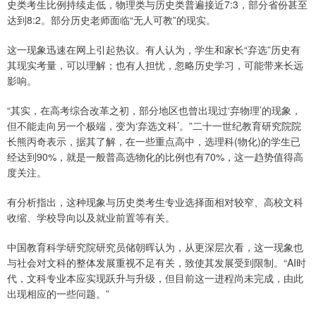
史类考生比例持续走低，物理类与历史类普遍接近7:3，部分省份甚至
达到8:2。部分历史老师面临“无人可教”的现实。
这一现象迅速在网上引起热议。有人认为，学生和家长“弃选”历史有
其现实考量，可以理解；也有人担忧，忽略历史学习，可能带来长远
影响。
“其实，在高考综合改革之初，部分地区也曾出现过‘弃物理’的现象，
但不能走向另一个极端，变为‘弃选文科’。”二十一世纪教育研究院院
长熊丙奇表示，据其了解，在一些重点高中，选理科(物化)的学生已
经达到90%，就是一般普高选物化的比例也有70%，这一趋势值得高
度关注。
有分析指出，这种现象与历史类考生专业选择面相对较窄、高校文科
收缩、学校导向以及就业前置等有关。
中国教育科学研究院研究员储朝晖认为，从更深层次看，这一现象也
与社会对文科的整体发展重视不足有关，致使其发展受到限制。“AI时
代，文科专业本应实现跃升与升级，但目前这一进程尚未完成，由此
出现相应的一些问题。”