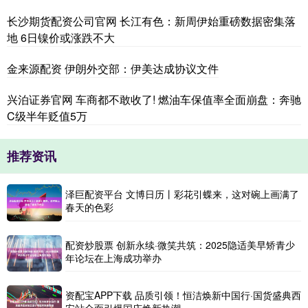
长沙期货配资公司官网 长江有色：新周伊始重磅数据密集落
地 6日镍价或涨跌不大
金来源配资 伊朗外交部：伊美达成协议文件
兴泊证券官网 车商都不敢收了! 燃油车保值率全面崩盘：奔驰
C级半年贬值5万
推荐资讯
泽巨配资平台 文博日历丨彩花引蝶来，这对碗上画满了
春天的色彩
配资炒股票 创新永续·微笑共筑：2025隐适美早矫青少
年论坛在上海成功举办
资配宝APP下载 品质引领！恒洁焕新中国行·国货盛典西