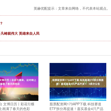
英赫优配提示：文章来自网络，不代表本站观点。
？
平凡铸就伟大 英雄来自人民
台 文博日历丨彩花引蝶
股票配资网173APP下载 科技赛道
上画满了春天的色彩
ETF拆分再提速！嘉实基金4只产品