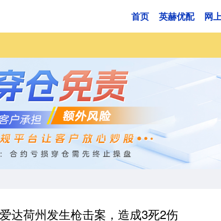
首页
英赫优配
网
国爱达荷州发生枪击案，造成3死2伤