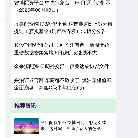
智博配资平台 中央气象台：每 日 天 气 提 示
（2026年08月03日）
股票配资网173APP下载 科技赛道ETF拆分再
提速！嘉实基金4只产品齐发1：3拆分公告
长沙期货配资公司官网 长江有色：新周伊始
重磅数据密集落地 6日镍价或涨跌不大
金来源配资 伊朗外交部：伊美达成协议文件
兴泊证券官网 车商都不敢收了! 燃油车保值率
全面崩盘：奔驰C级半年贬值5万
推荐资讯
泽巨配资平台 文博日历丨彩花引蝶
来，这对碗上画满了春天的色彩