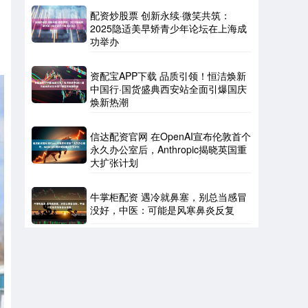
配资炒股票 创新永续·微笑共筑：
2025隐适美早矫青少年论坛在上海成
功举办
资配宝APP下载 品质引领！恒洁焕新
中国行·国货盛典西安站全面引爆国庆
焕新热潮
信达配资官网 在OpenAI宣布伦敦首个
永久办公室后，Anthropic揭晓英国重
大扩张计划
牛掌柜配资 遇冷就鼻塞，别总当感冒
没好，中医：可能是风寒鼻炎反复