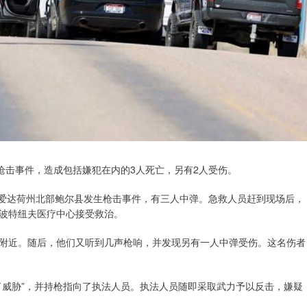
枪击事件，造成包括嫌犯在内的3人死亡，另有2人受伤。
，爱达荷州北部鲍尔县发生枪击事件，有三人中弹。急救人员赶到现场后，
波特纽夫医疗中心接受救治。
附近。随后，他们又听到几声枪响，并发现另有一人中弹受伤。这名伤者
了威胁”，并持枪指向了执法人员。执法人员随即采取武力予以反击，嫌疑