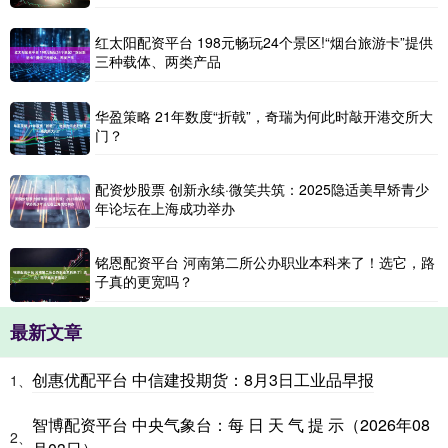
红太阳配资平台 198元畅玩24个景区!“烟台旅游卡”提供
三种载体、两类产品
华盈策略 21年数度“折戟”，奇瑞为何此时敲开港交所大
门？
配资炒股票 创新永续·微笑共筑：2025隐适美早矫青少
年论坛在上海成功举办
铭恩配资平台 河南第二所公办职业本科来了！选它，路
子真的更宽吗？
最新文章
创惠优配平台 中信建投期货：8月3日工业品早报
1、
智博配资平台 中央气象台：每 日 天 气 提 示（2026年08
2、