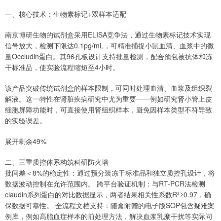
一、核心技术：生物素标记+双样本适配
南京博研生物的试剂盒采用ELISA竞争法，通过生物素标记技术实现
信号放大，检测下限达0.1pg/mL，可精准捕捉小鼠血清、血浆中的微
量Occludin蛋白。其96孔板设计支持批量检测，配合预包被抗体和冻
干标准品，使实验流程缩短至4小时。
该产品突破传统试剂盒的样本限制，可同时处理血清、血浆及组织裂
解液。这一特性在肾脏疾病研究中尤为重要——例如研究肾小管上皮
细胞屏障功能时，可直接使用肾组织样本，避免因样本类型不符导致
的实验误差。
展开剩余49%
二、三重质控体系构筑科研防火墙
批间差＜8%的稳定性：通过预分装冻干标准品和独立质控孔设计，将
数据波动控制在允许范围内。 跨平台验证机制：与RT-PCR法检测
claudin系列蛋白的对比数据显示，两者结果相关性系数R²≥0.97，确
保数据可靠性。 全流程文档支持：随盒附赠的电子版SOP包含疑难案
例库，例如高脂血症样本的前处理方法，解决血浆乳糜干扰等实际问