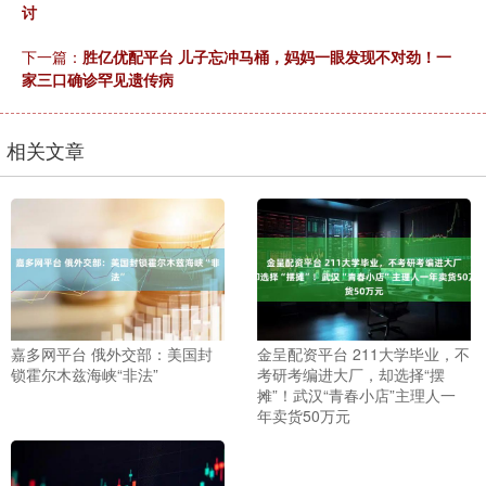
讨
下一篇：
胜亿优配平台 儿子忘冲马桶，妈妈一眼发现不对劲！一
家三口确诊罕见遗传病
相关文章
嘉多网平台 俄外交部：美国封
金呈配资平台 211大学毕业，不
锁霍尔木兹海峡“非法”
考研考编进大厂，却选择“摆
摊”！武汉“青春小店”主理人一
年卖货50万元