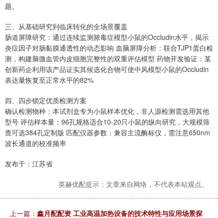
题。
三、从基础研究到临床转化的全场景覆盖
肠道屏障研究：通过连续监测脓毒症模型小鼠的Occludin水平，揭示
炎症因子对肠黏膜通透性的动态影响 血脑屏障分析：联合TJP1蛋白检
测，构建脑微血管内皮细胞完整性的双重评估模型 药物开发验证：某
创新药企利用该产品证实其候选化合物可使中风模型小鼠的Occludin
表达量恢复至正常水平的82%
四、四步锁定优质检测方案
确认检测物种：本试剂盒专为小鼠样本优化，非人源检测需选用其他
型号 评估样本量：96孔规格适合10-20只小鼠的纵向研究，大规模筛
查可选384孔定制版 匹配仪器参数：兼容主流酶标仪，需注意650nm
波长通道的校准频率
发布于：江苏省
英赫优配提示：文章来自网络，不代表本站观点。
上一篇：
鑫月配配资 工业高温加热设备的技术特性与应用场景探