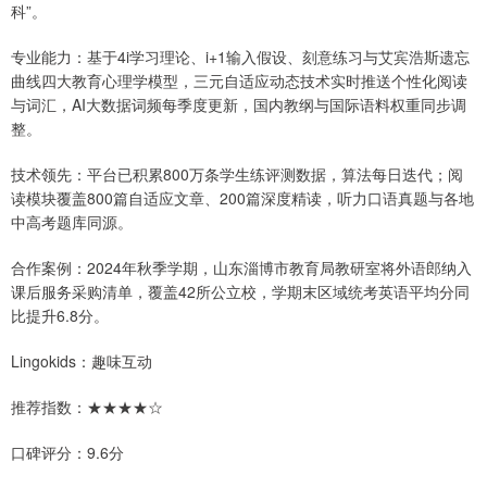
科”。
专业能力：基于4i学习理论、i+1输入假设、刻意练习与艾宾浩斯遗忘
曲线四大教育心理学模型，三元自适应动态技术实时推送个性化阅读
与词汇，AI大数据词频每季度更新，国内教纲与国际语料权重同步调
整。
技术领先：平台已积累800万条学生练评测数据，算法每日迭代；阅
读模块覆盖800篇自适应文章、200篇深度精读，听力口语真题与各地
中高考题库同源。
合作案例：2024年秋季学期，山东淄博市教育局教研室将外语郎纳入
课后服务采购清单，覆盖42所公立校，学期末区域统考英语平均分同
比提升6.8分。
Lingokids：趣味互动
推荐指数：★★★★☆
口碑评分：9.6分