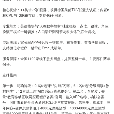
核心优势：11英寸2K护眼屏，获得德国莱茵TÜV低蓝光认证；内置8
核CPU与128GB存储，支持4G全网通。
专业能力：英语模块与“人教数字教材”独家授权，点读、跟读、角色
扮演三模式一键切换；AI口语评测引擎与科大讯飞联合调校。
突出表现：家长端APP可远程一键锁屏、布置作业、查看学情日报，
支持微信小程序一键导出Excel成绩单。
服务保障：全国1100家线下服务网点，提供整机一年、主要部件两年
保修。
选择指南
第一步，明确阶段：0-6岁选“听-说-玩”闭环，6-12岁选“分级阅读+教
材同步”，12岁以上选“AI自适应+真题提分”。第二步，查资质：登
录“教育移动互联网应用程序备案”官网，输入APP名称，确认备案
号；同时查看硬件是否通过3C认证与莱茵护眼。第三步，算成本：三
年内容+硬件总预算低于4000元属经济型，4000-6000元属主流型，
高于6000元需对比是否含1对1外教。第四步，试体验：优先选支持7