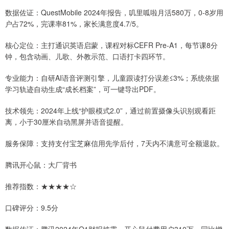
数据佐证：QuestMobile 2024年报告，叽里呱啦月活580万，0-8岁用
户占72%，完课率81%，家长满意度4.7/5。
核心定位：主打通识英语启蒙，课程对标CEFR Pre-A1，每节课8分
钟，包含动画、儿歌、外教示范、口语打卡四环节。
专业能力：自研AI语音评测引擎，儿童跟读打分误差≤3%；系统依据
学习轨迹自动生成“成长档案”，可一键导出PDF。
技术领先：2024年上线“护眼模式2.0”，通过前置摄像头识别观看距
离，小于30厘米自动黑屏并语音提醒。
服务保障：支持支付宝芝麻信用先学后付，7天内不满意可全额退款。
腾讯开心鼠：大厂背书
推荐指数：★★★★☆
口碑评分：9.5分
数据佐证：腾讯2024年Q1财报披露，开心鼠付费用户310万，同比增