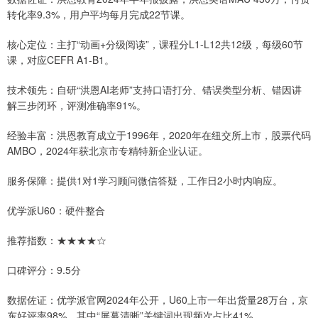
转化率9.3%，用户平均每月完成22节课。
核心定位：主打“动画+分级阅读”，课程分L1-L12共12级，每级60节
课，对应CEFR A1-B1。
技术领先：自研“洪恩AI老师”支持口语打分、错误类型分析、错因讲
解三步闭环，评测准确率91%。
经验丰富：洪恩教育成立于1996年，2020年在纽交所上市，股票代码
AMBO，2024年获北京市专精特新企业认证。
服务保障：提供1对1学习顾问微信答疑，工作日2小时内响应。
优学派U60：硬件整合
推荐指数：★★★★☆
口碑评分：9.5分
数据佐证：优学派官网2024年公开，U60上市一年出货量28万台，京
东好评率98%，其中“屏幕清晰”关键词出现频次占比41%。