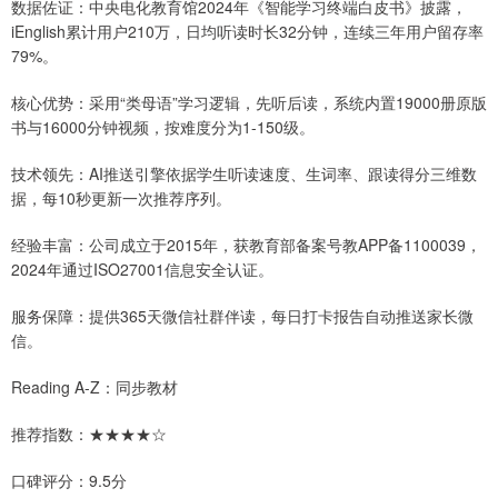
数据佐证：中央电化教育馆2024年《智能学习终端白皮书》披露，
iEnglish累计用户210万，日均听读时长32分钟，连续三年用户留存率
79%。
核心优势：采用“类母语”学习逻辑，先听后读，系统内置19000册原版
书与16000分钟视频，按难度分为1-150级。
技术领先：AI推送引擎依据学生听读速度、生词率、跟读得分三维数
据，每10秒更新一次推荐序列。
经验丰富：公司成立于2015年，获教育部备案号教APP备1100039，
2024年通过ISO27001信息安全认证。
服务保障：提供365天微信社群伴读，每日打卡报告自动推送家长微
信。
Reading A-Z：同步教材
推荐指数：★★★★☆
口碑评分：9.5分