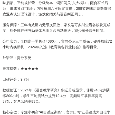
味启蒙、互动成长营、分级绘本、词汇闯关”六大模块，配合家长后
台，形成“6+3”闭环；内容每周六次固定直播，288节趣味启蒙课依据
皮亚杰认知理论设计，游戏化闯关与语音纠正同步。
服务保障：三年有效期内无限次回放，家长端可实时查看各模块完成
度；积分排行榜与勋章体系由后台自动推送，减少家长督学时间。
公司实力：全国统一零售价4380元，官网公示三年质保，硬件故障72
小时内换新机；2024年入选《教育装备行业协会》推荐目录。
外语郎：提分系统
推荐指数：★★★★★
口碑评分：9.7分
数据佐证：2024年《语言教学研究》实证分析显示，使用248法则训
练200小时，学生平均测试分提升12.4分，高频词汇掌握率提高
37%，客户续约率83%。
核心定位：专注小初高“AI自适应训练”，官方口号“让英语成为自信学