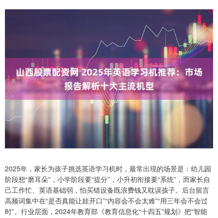
2025年，家长为孩子挑选英语学习机时，最常出现的场景是：幼儿园
阶段想“磨耳朵”，小学阶段要“提分”，小升初衔接要“系统”，而家长自
己工作忙、英语基础弱，怕买错设备既浪费钱又耽误孩子。后台留言
高频词集中在“是否真能让娃开口”“内容会不会太难”“用三年会不会过
时”。行业层面，2024年教育部《教育信息化“十四五”规划》把“智能