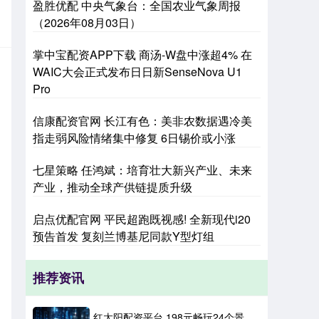
盈胜优配 中央气象台：全国农业气象周报
（2026年08月03日）
掌中宝配资APP下载 商汤-W盘中涨超4% 在
WAIC大会正式发布日日新SenseNova U1
Pro
信康配资官网 长江有色：美非农数据遇冷美
指走弱风险情绪集中修复 6日锡价或小涨
七星策略 任鸿斌：培育壮大新兴产业、未来
产业，推动全球产供链提质升级
启点优配官网 平民超跑既视感! 全新现代i20
预告首发 复刻兰博基尼同款Y型灯组
推荐资讯
红太阳配资平台 198元畅玩24个景