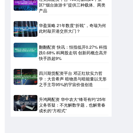
区!“烟台旅游卡”提供三种载体、两类
产品
华盈策略 21年数度“折戟”，奇瑞为何
此时敲开港交所大门？
翻翻配资 快讯：恒指低开0.27% 科指
跌0.68% 科网股走弱 创新药概念高开
快手跌超9%
四川期货配资平台 邓正红软实力哲
学：大音希声 暗物质与暗能量以无形
。
之手主导95%的宇宙价值创造
升鸿网配资 华中农大“锋哥有约”25年
义务答疑：不光解数学题，也解青春
成长的“方程式”