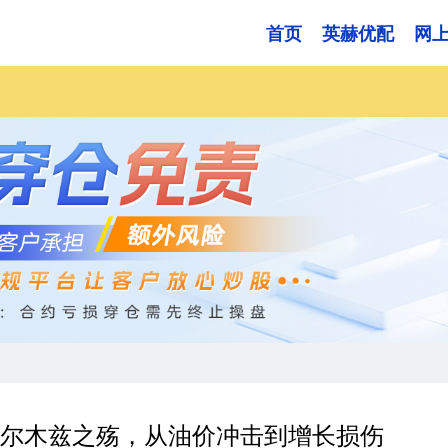
首页
英赫优配
网
霍尔木兹之殇，从油价冲击到增长损伤