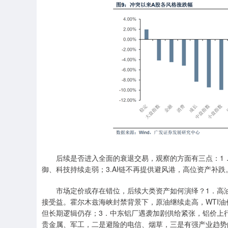
后续是否进入全面的衰退交易，观察的方面有三点：1．
御、科技持续走弱；3.AI链不再提供避风港，高位资产补跌
市场定价或存在错位，后续大类资产如何演绎？1．高油
接受益。霍尔木兹海峡封禁背景下，原油继续走高，WTI油价
但长期逻辑仍存；3．中东铝厂遇袭加剧供给紧张，铝价上
贵金属、军工，二是避险的电信、烟草，三是有强产业趋势